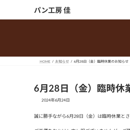
コ
ナ
パン工房 佳
ン
ビ
テ
ゲ
ン
ー
ツ
シ
へ
ョ
ス
ン
キ
に
ッ
移
HOME
お知らせ
6月28日（金）臨時休業のお知らせ
プ
動
6月28日（金）臨時休
2024年6月24日
誠に勝手ながら6月28日（金）は臨時休業と